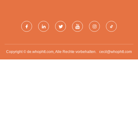
MASCHINERIE CO., LTD.
Copyright © de.whophtt.com, Alle Rechte vorbehalten.
cecil@whophtt.com