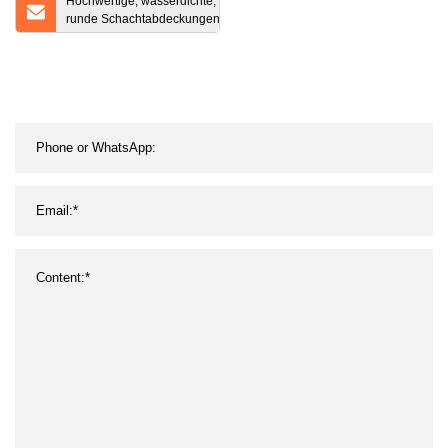
Hochwertige, wasserdichte,
runde Schachtabdeckungen
und Rahmen aus SMC-
Verbundwerkstoff, GFK, GFK,
Fiberglas, wasserdicht,
quadratisch,
Schachtabdeckung,
Inspektionsschachtabdeckung
aus Harz