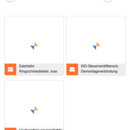
Edelstahl-
ISO-Steuerventilflansch,
Ringschmiedeteile, lose
Demontageverbindung
Flansch-Stützringe, China
für
Rohrverbindungsstücke
aus duktilem Gusseisen