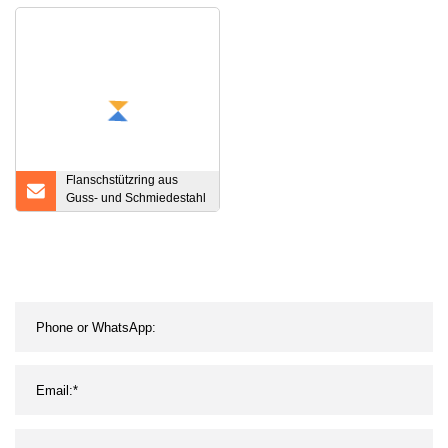
Überlappungsverbindung/Flachplatte/Muffe
Demontageverbindung
RF/FF-Rohrflansche
Flanschstützring aus
Guss- und Schmiedestahl
aus Kohlenstoffstahl