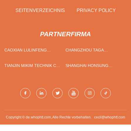
SEITENVERZEICHNIS
PRIVACY POLICY
PARTNERFIRMA
CAOXIAN LULINFENG
CHANGZHOU TAGA
MACHINERY CO., LTD
IMPORTIEREN & EXPORT
CORP., GMBH.
TIANJIN MIKIM TECHNIK CO.,
SHANGHAI HONSUNG
GMBH
MEDIZINISCH INSTRUMENTE
CO., LTD.
Copyright © de.whophtt.com, Alle Rechte vorbehalten.
cecil@whophtt.com