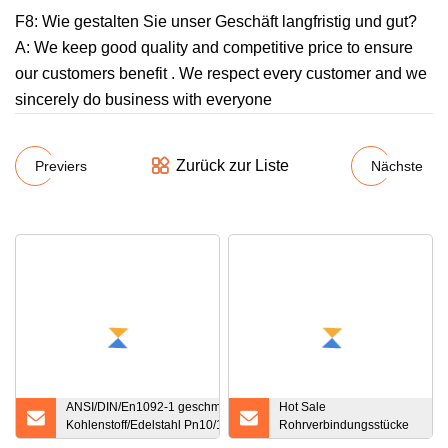
F8: Wie gestalten Sie unser Geschäft langfristig und gut?
A: We keep good quality and competitive price to ensure
our customers benefit . We respect every customer and we
sincerely do business with everyone
Zurück zur Liste
Previers
Nächste
ANSI/DIN/En1092-1 geschmiedeter
Hot Sale
Kohlenstoff/Edelstahl Pn10/16
Rohrverbindungsstücke
Schweißhals/Blind-/Aufsteck-/
aus duktilem Gusseisen,