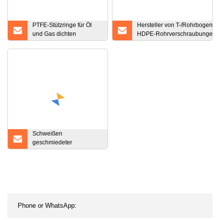
PTFE-Stützringe für Öl
Hersteller von T-/Rohrbogen-/F
und Gas dichten
HDPE-Rohrverschraubungen m
spiralförmige Stützringe
Stumpfschmelzschweißen/Elekt
ab
für
Bewässerung/Wasserversorgu
Schweißen
geschmiedeter
Schweißhalsgewinde-
Slip-on-Blind-
Flachplatten-
Kohlenstoffstahl-
Edelstahlflansch