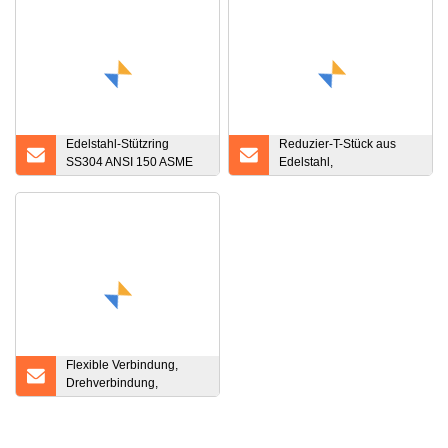
Edelstahl-Stützring
Reduzier-T-Stück aus
SS304 ANSI 150 ASME
Edelstahl,
B16.5
Stumpfschweiß-Fitting, T-
Rohrverschraubungen
Flexible Verbindung,
Drehverbindung,
Rohrverbindung,
Demontageverbindung,
Metallblech-