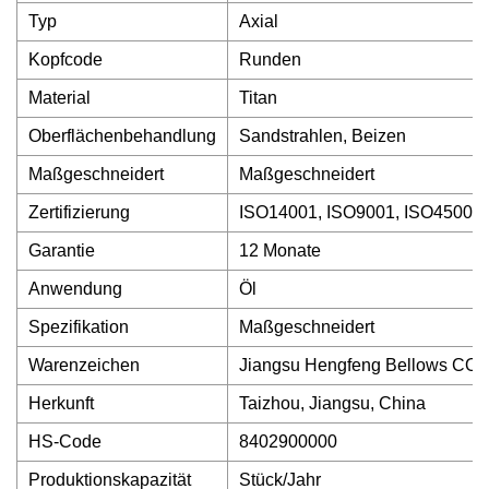
Typ
Axial
Kopfcode
Runden
Material
Titan
Oberflächenbehandlung
Sandstrahlen, Beizen
Maßgeschneidert
Maßgeschneidert
Zertifizierung
ISO14001, ISO9001, ISO45001
Garantie
12 Monate
Anwendung
Öl
Spezifikation
Maßgeschneidert
Warenzeichen
Jiangsu Hengfeng Bellows CO.
Herkunft
Taizhou, Jiangsu, China
HS-Code
8402900000
Produktionskapazität
Stück/Jahr